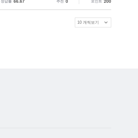
66.67
0
200
정답률
추천
포인트
허
d
용
e
보
기
허
용