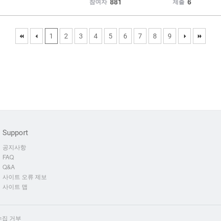
881
6
참여자
제출
First
Previous
(current)
Next
Last
1
2
3
4
5
6
7
8
9
Support
공지사항
FAQ
Q&A
사이트 오류 제보
사이트 맵
수집 거부