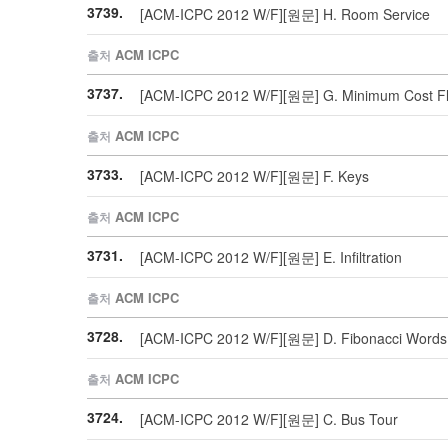
3739.
[ACM-ICPC 2012 W/F][원문] H. Room Service
ACM ICPC
출처
3737.
[ACM-ICPC 2012 W/F][원문] G. Minimum Cost F
ACM ICPC
출처
3733.
[ACM-ICPC 2012 W/F][원문] F. Keys
ACM ICPC
출처
3731.
[ACM-ICPC 2012 W/F][원문] E. Infiltration
ACM ICPC
출처
3728.
[ACM-ICPC 2012 W/F][원문] D. Fibonacci Words
ACM ICPC
출처
3724.
[ACM-ICPC 2012 W/F][원문] C. Bus Tour