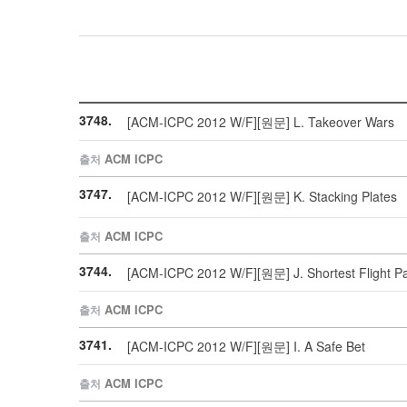
3748.
[ACM-ICPC 2012 W/F][원문] L. Takeover Wars
ACM ICPC
출처
3747.
[ACM-ICPC 2012 W/F][원문] K. Stacking Plate
ACM ICPC
출처
3744.
[ACM-ICPC 2012 W/F][원문] J. Shortest Flight P
ACM ICPC
출처
3741.
[ACM-ICPC 2012 W/F][원문] I. A Safe Bet
ACM ICPC
출처