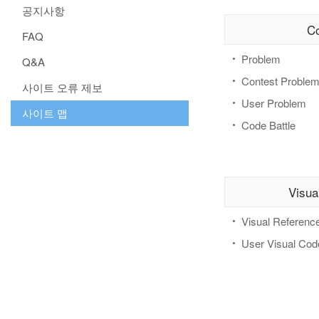
항
공지사항
C
FAQ
Problem
Q&A
Contest Proble
사이트 오류 제보
User Problem
사이트 맵
Code Battle
Visua
Visual Referenc
User Visual Cod