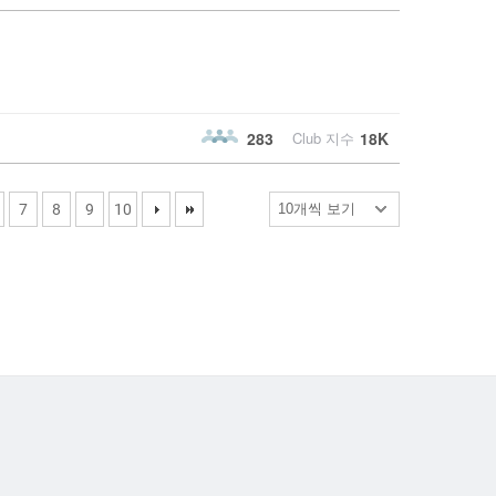
283
Club 지수
18K
Next
Last
7
8
9
10