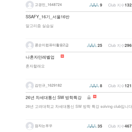
알깨기는 두 가지 의미를 담고 있습니다.
고경민_1648724
132
9
Club 지수
혼자 고민하는 시간을 줄이고,
SSAFY_16기_서울16반
함께 배우며 꾸준히 성장하는 것을 목표로 합니다.
알고리즘 실습실
콩순이컴퓨터활용2급
296
25
Club 지수
나혼자만레벨업
혼자할래요
김민규_1629182
121
8
Club 지수
26년 차세대통신 SW 방학특강
26년 고려대학교 차세대통신 SW 방학 특강 solving club입니다
잠자는푸우
467
35
Club 지수