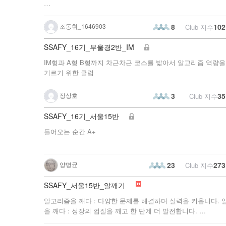
시작합니다!
조동휘_1646903
102
8
Club 지수
SSAFY_16기_부울경2반_IM
IM형과 A형 B형까지 차근차근 코스를 밟아서 알고리즘 역량을
기르기 위한 클럽
장상호
35
3
Club 지수
SSAFY_16기_서울15반
들어오는 순간 A+
양명균
273
23
Club 지수
SSAFY_서울15반_알깨기
알고리즘을 깨다 : 다양한 문제를 해결하며 실력을 키웁니다. 
을 깨다 : 성장의 껍질을 깨고 한 단계 더 발전합니다.